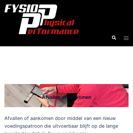
Ga
naar
de
inhoud
Zoeken
Tog
men
Afvallen of aankomen
Afvallen of aankomen
Afvallen of aankomen door middel van een nieuw
voedingspatroon die uitvoerbaar blijft op de lange