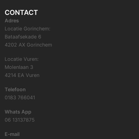
CONTACT
Adres
Locatie Gorinchem:
Bataafsekade 6
4202 AX Gorinchem
Locatie Vuren:
Molenlaan 3
4214 EA Vuren
Telefoon
0183 766041
Whats App
06 13137875
E-mail