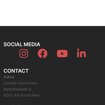
SOCIAL MEDIA
Instagram
Fb
YouTube
Linkedin
CONTACT
Adres
Locatie Gorinchem:
Bataafsekade 6
4202 AX Gorinchem