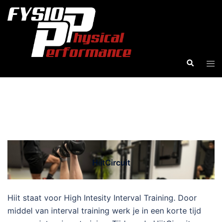
Ga
naar
de
inhoud
Zoeken
Tog
men
HiitCircuit
HiitCircuit
Hiit staat voor High Intesity Interval Training. Door
middel van interval training werk je in een korte tijd